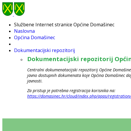
Službene Internet stranice Općine Domašinec
Naslovna
Općina Domašinec
Dokumentacijski repozitorij
Dokumentacijski repozitorij Opć
Centralni dokumenatacijski repozitorij Općine Domašinec
javno dostupnih dokumenata koje Općina Domašinec daje
javnosti.
Za pristup je potrebna registracija korisnika na:
https://domasinec.hr/cloud/index.php/apps/registration