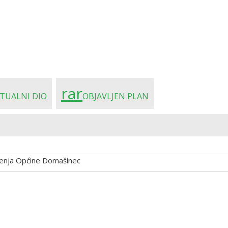
rar
TUALNI DIO
OBJAVLJEN PLAN
đenja Općine Domašinec