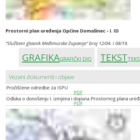
Prostorni plan uređenja Općine Domašinec - I. ID
“Službeni glasnik Međimurske županije” broj 12/04. i 08/19.
GRAFIKA
TEKST
GRAFIČKI DIO
TEKS
Vezani dokumenti i objave
Pročišćene odredbe za ISPU
PDF
Odluka o donošenju I. izmjena i dopuna Prostornog plana ure
PDF