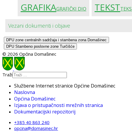
GRAFIKA
TEKST
GRAFIČKI DIO
TEKS
Vezani dokumenti i objave
DPU zone centralnih sadržaja i stambena zona Domašinec
DPU Stambeno poslovne zone Turčišće
© 2026 Općina Domašinec
Traži
Službene Internet stranice Općine Domašinec
Naslovna
Općina Domašinec
Izjava o pristupačnosti mrežnih stranica
Dokumentacijski repozitorij
+385 40 863 240
opcina@domasinec.hr